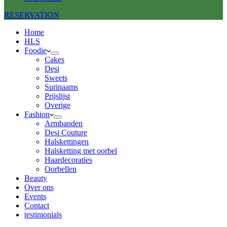
RESERVATION
Home
HLS
Foodie
Cakes
Desi
Sweets
Surinaams
Prijslijst
Overige
Fashion
Armbanden
Desi Couture
Halskettingen
Halsketting met oorbel
Haardecoraties
Oorbellen
Beauty
Over ons
Events
Contact
testimonials