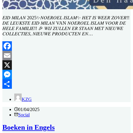
𝐸𝐼𝐷 𝑀𝐼𝐿𝐴𝑁 2025✨𝑁𝑂𝐸𝑅𝑂𝐸𝐿 𝐼𝑆𝐿𝐴𝑀✨ 𝐻𝐸𝑇 𝐼𝑆 𝑊𝐸𝐸𝑅 𝑍𝑂𝑉𝐸𝑅!!
𝐷𝐸 𝐿𝐸𝑈𝐾𝑆𝑇𝐸 𝐸𝐼𝐷 𝑀𝐼𝐿𝐴𝑁 VAN 𝑁𝑂𝐸𝑅𝑂𝐸𝐿 𝐼𝑆𝐿𝐴𝑀 𝑉𝑂𝑂𝑅 𝐷𝐸
𝐻𝐸𝐿𝐸 𝐹𝐴𝑀𝐼𝐿𝐼𝐸!! 🎉 𝑊𝐼𝐽 𝑍𝑈𝐿𝐿𝐸𝑁 𝐸𝑅 𝑆𝑇𝐴𝐴𝑁 𝑀𝐸𝑇 𝑁𝐼𝐸𝑈𝑊𝐸
𝐶𝑂𝐿𝐿𝐸𝐶𝑇𝐼𝐸𝑆, 𝑁𝐼𝐸𝑈𝑊𝐸 𝑃𝑅𝑂𝐷𝑈𝐶𝑇𝐸𝑁 𝐸𝑁…
Facebook
Email
X
Messenger
Delen
KZG
01/04/2025
Social
Boeken in Engels