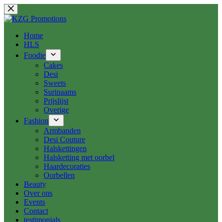
Ga
naar
de
inhoud
Home
HLS
Foodie
Cakes
Desi
Sweets
Surinaams
Prijslijst
Overige
Fashion
Armbanden
Desi Couture
Halskettingen
Halsketting met oorbel
Haardecoraties
Oorbellen
Beauty
Over ons
Events
Contact
testimonials