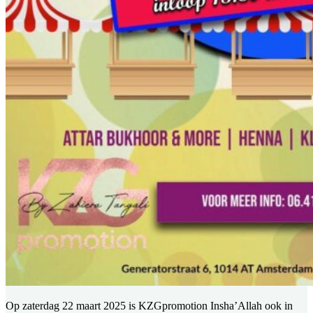
Op zaterdag 22 maart 2025 is KZGpromotion Insha’Allah ook in