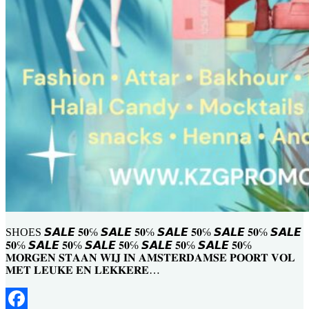
SHOES 𝙎𝘼𝙇𝙀 𝟓𝟎℅ 𝙎𝘼𝙇𝙀 𝟓𝟎℅ 𝙎𝘼𝙇𝙀 𝟓𝟎℅ 𝙎𝘼𝙇𝙀 𝟓𝟎℅ 𝙎𝘼𝙇𝙀
𝟓𝟎℅ 𝙎𝘼𝙇𝙀 𝟓𝟎℅ 𝙎𝘼𝙇𝙀 𝟓𝟎℅ 𝙎𝘼𝙇𝙀 𝟓𝟎℅ 𝙎𝘼𝙇𝙀 𝟓𝟎℅
𝐌𝐎𝐑𝐆𝐄𝐍 𝐒𝐓𝐀𝐀𝐍 𝐖𝐈𝐉 𝐈𝐍 𝐀𝐌𝐒𝐓𝐄𝐑𝐃𝐀𝐌𝐒𝐄 𝐏𝐎𝐎𝐑𝐓 𝐕𝐎𝐋
𝐌𝐄𝐓 𝐋𝐄𝐔𝐊𝐄 𝐄𝐍 𝐋𝐄𝐊𝐊𝐄𝐑𝐄…