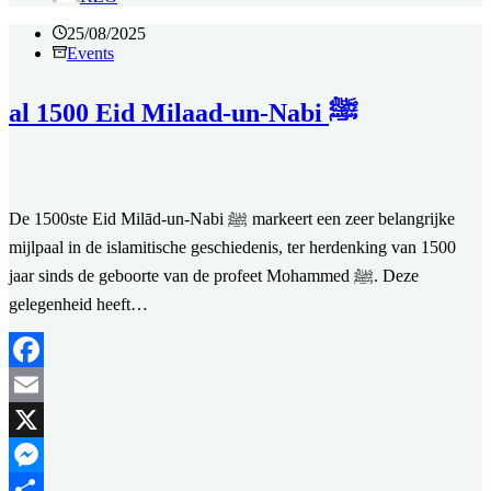
25/08/2025
Events
al 1500 Eid Milaad-un-Nabi ﷺ
De 1500ste Eid Milād-un-Nabi ﷺ markeert een zeer belangrijke
mijlpaal in de islamitische geschiedenis, ter herdenking van 1500
jaar sinds de geboorte van de profeet Mohammed ﷺ. Deze
gelegenheid heeft…
Facebook
Email
X
Messenger