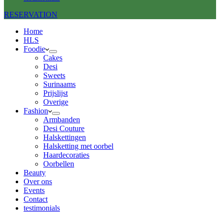
RESERVATION
Home
HLS
Foodie
Cakes
Desi
Sweets
Surinaams
Prijslijst
Overige
Fashion
Armbanden
Desi Couture
Halskettingen
Halsketting met oorbel
Haardecoraties
Oorbellen
Beauty
Over ons
Events
Contact
testimonials