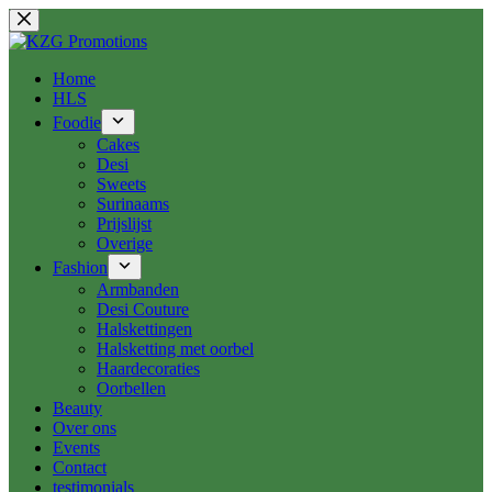
Ga
naar
de
inhoud
Home
HLS
Foodie
Cakes
Desi
Sweets
Surinaams
Prijslijst
Overige
Fashion
Armbanden
Desi Couture
Halskettingen
Halsketting met oorbel
Haardecoraties
Oorbellen
Beauty
Over ons
Events
Contact
testimonials