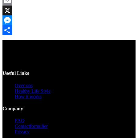
Facebook
Email
X
Messenger
Delen
Voor catering opgeven 30 dagen van te voren.
Useful Links
Over ons
Healthy Life Style
How it works
Company
FAQ
Contactformulier
Privacy