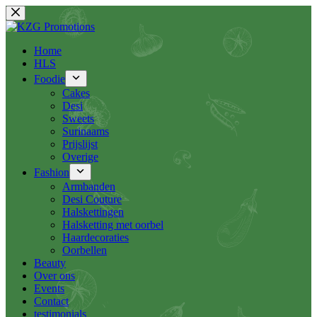
Ga
naar
de
inhoud
Home
HLS
Foodie
Cakes
Desi
Sweets
Surinaams
Prijslijst
Overige
Fashion
Armbanden
Desi Couture
Halskettingen
Halsketting met oorbel
Haardecoraties
Oorbellen
Beauty
Over ons
Events
Contact
testimonials