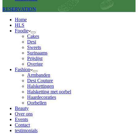
RESERVATION
Home
HLS
Foodie
Cakes
Desi
Sweets
Surinaams
Prijslijst
Overige
Fashion
Armbanden
Desi Couture
Halskettingen
Halsketting met oorbel
Haardecoraties
Oorbellen
Beauty
Over ons
Events
Contact
testimonials