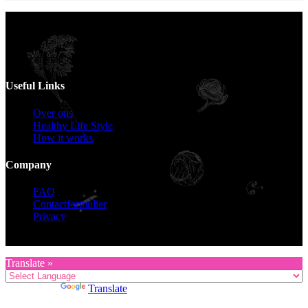
Voor catering opgeven 30 dagen van te voren.
Useful Links
Over ons
Healthy Life Style
How it works
Company
FAQ
Contactformulier
Privacy
Copyright © 2026 KZG Promotion
Translate »
Powered by
Translate