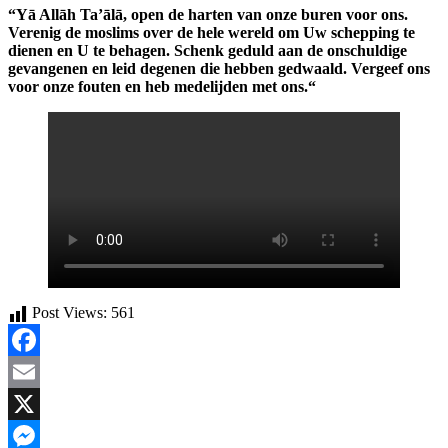
“Yā Allāh Ta’ālā, open de harten van onze buren voor ons.
Verenig de moslims over de hele wereld om Uw schepping te
dienen en U te behagen
. Schenk geduld aan de onschuldige
gevangenen en leid degenen die hebben gedwaald. Vergeef ons
voor onze fouten en heb medelijden met ons.“
Post Views:
561
Facebook
Email
X