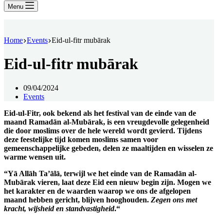
Menu
Home
Events
Eid-ul-fitr mubārak
Eid-ul-fitr mubārak
09/04/2024
Events
Eid-ul-Fitr, ook bekend als het festival van de einde van de
maand Ramadān al-Mubārak, is een vreugdevolle gelegenheid
die door moslims over de hele wereld wordt gevierd. Tijdens
deze feestelijke tijd komen moslims samen voor
gemeenschappelijke gebeden, delen ze maaltijden en wisselen ze
warme wensen uit.
“Yā Allāh Ta’ālā, terwijl we het einde van de
Ramadān al-
Mubārak
vieren, laat deze Eid een nieuw begin zijn. Mogen we
het karakter en de waarden waarop we ons de afgelopen
maand hebben gericht, blijven hooghouden.
Zegen ons met
kracht, wijsheid en standvastigheid
.“