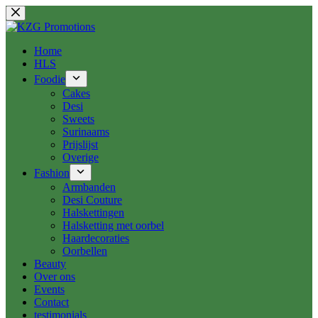
Ga
naar
de
inhoud
Home
HLS
Foodie
Cakes
Desi
Sweets
Surinaams
Prijslijst
Overige
Fashion
Armbanden
Desi Couture
Halskettingen
Halsketting met oorbel
Haardecoraties
Oorbellen
Beauty
Over ons
Events
Contact
testimonials