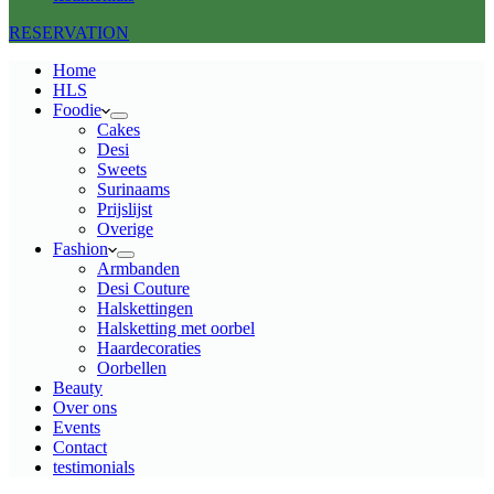
RESERVATION
Home
HLS
Foodie
Cakes
Desi
Sweets
Surinaams
Prijslijst
Overige
Fashion
Armbanden
Desi Couture
Halskettingen
Halsketting met oorbel
Haardecoraties
Oorbellen
Beauty
Over ons
Events
Contact
testimonials