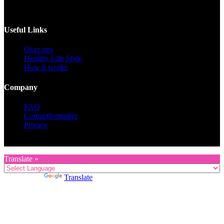
Voor catering opgeven 30 dagen van te voren.
Useful Links
Over ons
Healthy Life Style
How it works
Company
FAQ
Contactformulier
Privacy
Copyright © 2026 KZG Promotion
Translate »
Powered by
Translate