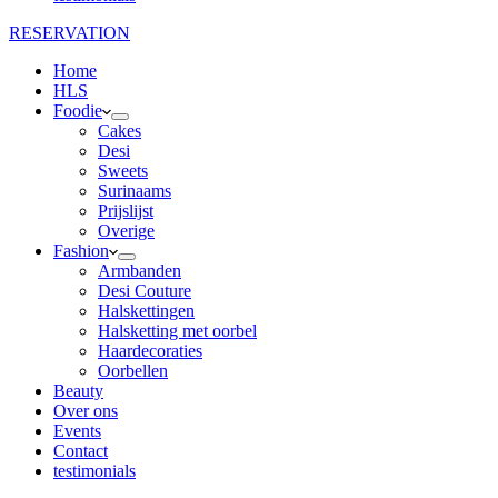
RESERVATION
Home
HLS
Foodie
Cakes
Desi
Sweets
Surinaams
Prijslijst
Overige
Fashion
Armbanden
Desi Couture
Halskettingen
Halsketting met oorbel
Haardecoraties
Oorbellen
Beauty
Over ons
Events
Contact
testimonials