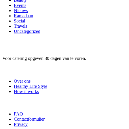
Beauty
Events
Nieuws
Ramadaan
Social
Travels
Uncategorized
Voor catering opgeven 30 dagen van te voren.
Useful Links
Over ons
Healthy Life Style
How it works
Company
FAQ
Contactformulier
Privacy