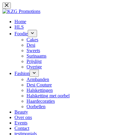
Ga
naar
de
inhoud
Home
HLS
Foodie
Cakes
Desi
Sweets
Surinaams
Prijslijst
Overige
Fashion
Armbanden
Desi Couture
Halskettingen
Halsketting met oorbel
Haardecoraties
Oorbellen
Beauty
Over ons
Events
Contact
testimonials