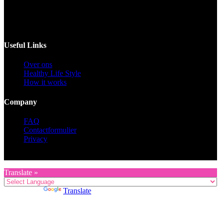
Voor catering opgeven 30 dagen van te voren.
Useful Links
Over ons
Healthy Life Style
How it works
Company
FAQ
Contactformulier
Privacy
Copyright © 2026 KZG Promotion
Translate »
Powered by
Translate