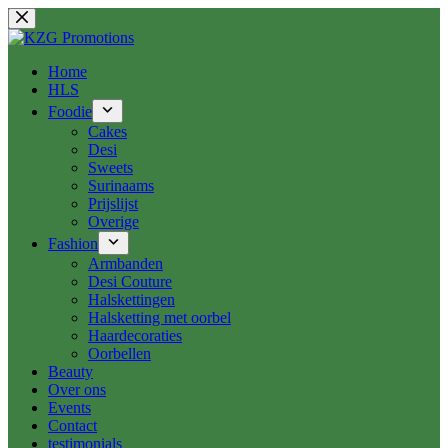
Ga
naar
de
inhoud
Home
HLS
Foodie
Cakes
Desi
Sweets
Surinaams
Prijslijst
Overige
Fashion
Armbanden
Desi Couture
Halskettingen
Halsketting met oorbel
Haardecoraties
Oorbellen
Beauty
Over ons
Events
Contact
testimonials