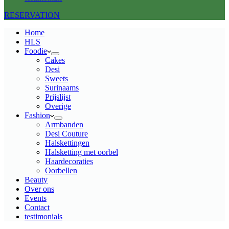
RESERVATION
Home
HLS
Foodie
Cakes
Desi
Sweets
Surinaams
Prijslijst
Overige
Fashion
Armbanden
Desi Couture
Halskettingen
Halsketting met oorbel
Haardecoraties
Oorbellen
Beauty
Over ons
Events
Contact
testimonials