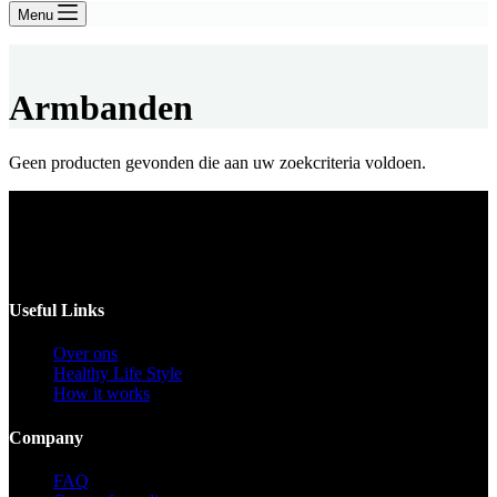
Menu
Armbanden
Geen producten gevonden die aan uw zoekcriteria voldoen.
Voor catering opgeven 30 dagen van te voren.
Useful Links
Over ons
Healthy Life Style
How it works
Company
FAQ