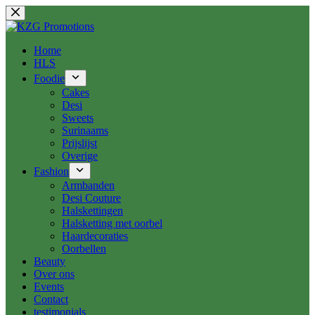
Ga
naar
de
inhoud
Home
HLS
Foodie
Cakes
Desi
Sweets
Surinaams
Prijslijst
Overige
Fashion
Armbanden
Desi Couture
Halskettingen
Halsketting met oorbel
Haardecoraties
Oorbellen
Beauty
Over ons
Events
Contact
testimonials