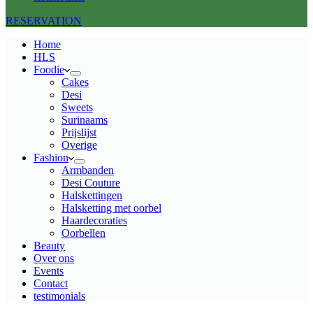
RESERVATION
Home
HLS
Foodie
Cakes
Desi
Sweets
Surinaams
Prijslijst
Overige
Fashion
Armbanden
Desi Couture
Halskettingen
Halsketting met oorbel
Haardecoraties
Oorbellen
Beauty
Over ons
Events
Contact
testimonials