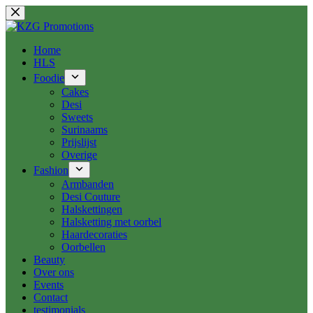
Ga
naar
de
inhoud
Home
HLS
Foodie
Cakes
Desi
Sweets
Surinaams
Prijslijst
Overige
Fashion
Armbanden
Desi Couture
Halskettingen
Halsketting met oorbel
Haardecoraties
Oorbellen
Beauty
Over ons
Events
Contact
testimonials