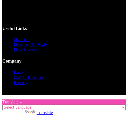
Voor catering opgeven 30 dagen van te voren.
Useful Links
Over ons
Healthy Life Style
How it works
Company
FAQ
Contactformulier
Privacy
Copyright © 2026 KZG Promotion
Translate »
Powered by
Translate