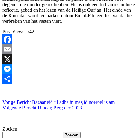
degenen die minder geluk hebben
. Het is ook een tijd voor spirituele
reflectie, gebed en het lezen van de Heilige Qur’ān. Het einde van
de Ramadān wordt gemarkeerd door Eid al-Fitr, een festival dat het
verbreken van het vasten viert.
Post Views:
542
Facebook
Email
X
Messenger
Delen
Vorige
Bericht
Bazaar eid-ul-adha in masjid noeroel islam
Volgende
Bericht
Uludag Berg dec 2023
Zoeken
Zoeken