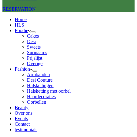
RESERVATION
Home
HLS
Foodie
Cakes
Desi
Sweets
Surinaams
Prijslijst
Overige
Fashion
Armbanden
Desi Couture
Halskettingen
Halsketting met oorbel
Haardecoraties
Oorbellen
Beauty
Over ons
Events
Contact
testimonials