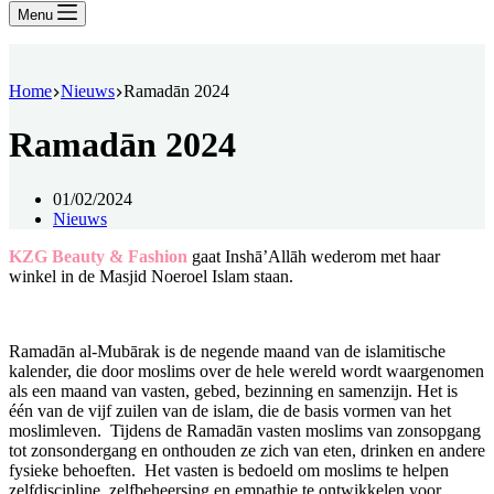
Menu
Home
Nieuws
Ramadān 2024
Ramadān 2024
01/02/2024
Nieuws
KZG Beauty & Fashion
gaat Inshā’Allāh wederom met haar
winkel in de Masjid Noeroel Islam staan.
Ramadān al-Mubārak is de negende maand van de islamitische
kalender, die door moslims over de hele wereld wordt waargenomen
als een maand van vasten, gebed, bezinning en samenzijn. Het is
één van de vijf zuilen van de islam, die de basis vormen van het
moslimleven.
Tijdens de Ramadān vasten moslims van zonsopgang
tot zonsondergang en onthouden ze zich van eten, drinken en andere
fysieke behoeften.
Het vasten is bedoeld om moslims te helpen
zelfdiscipline, zelfbeheersing en empathie te ontwikkelen voor