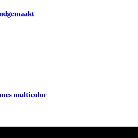
andgemaakt
ones multicolor