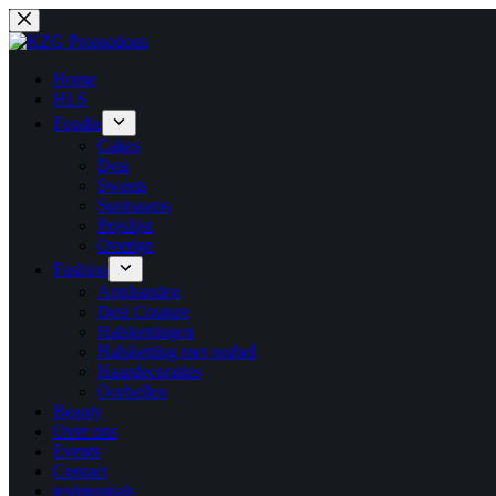
Ga
naar
de
inhoud
Home
HLS
Foodie
Cakes
Desi
Sweets
Surinaams
Prijslijst
Overige
Fashion
Armbanden
Desi Couture
Halskettingen
Halsketting met oorbel
Haardecoraties
Oorbellen
Beauty
Over ons
Events
Contact
testimonials