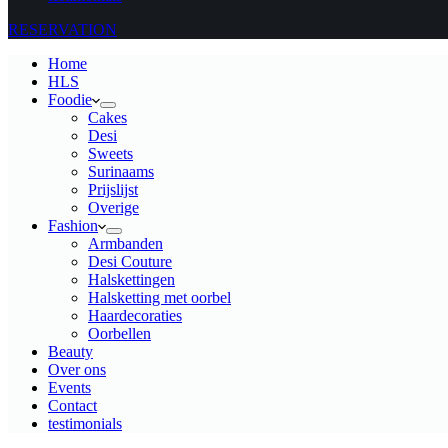
RESERVATION
Home
HLS
Foodie
Cakes
Desi
Sweets
Surinaams
Prijslijst
Overige
Fashion
Armbanden
Desi Couture
Halskettingen
Halsketting met oorbel
Haardecoraties
Oorbellen
Beauty
Over ons
Events
Contact
testimonials