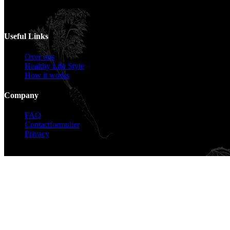
Voor catering opgeven 30 dagen van te voren.
Useful Links
Over ons
Healthy Life Style
How it works
Company
FAQ
Contactformulier
Privacy
Copyright © 2026 KZG Promotion
Translate »
Powered by
Translate