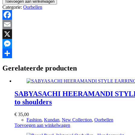
Toevoegen aan winkelwagen
–
Categorie:
Oorbellen
Exclusieve
Chandelier
Oorbellen
Facebook
met
Kristallen
Email
hoeveelheid
X
Messenger
Delen
Gerelateerde producten
SABYASACHI HEERAMANDI STYLE EARRI
to shoulders
€
35,00
Fashion
,
Kundan
,
New Collection
,
Oorbellen
Toevoegen aan winkelwagen