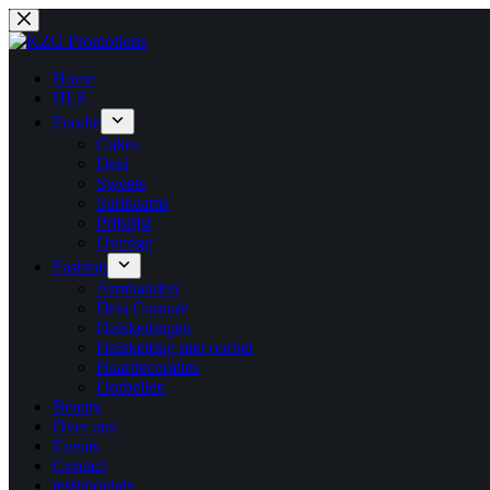
Ga
naar
de
inhoud
Home
HLS
Foodie
Cakes
Desi
Sweets
Surinaams
Prijslijst
Overige
Fashion
Armbanden
Desi Couture
Halskettingen
Halsketting met oorbel
Haardecoraties
Oorbellen
Beauty
Over ons
Events
Contact
testimonials