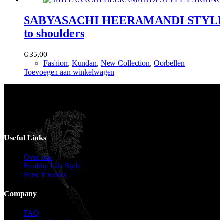
SABYASACHI HEERAMANDI STYLE EARRI
to shoulders
€
35,00
Fashion
,
Kundan
,
New Collection
,
Oorbellen
Toevoegen aan winkelwagen
Voor catering opgeven 30 dagen van te voren.
Useful Links
Over ons
Healthy Life Style
How it works
Company
FAQ