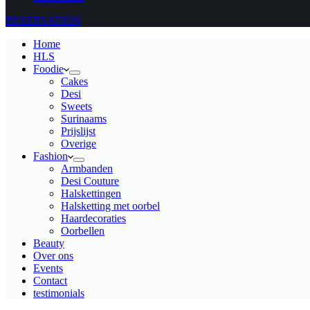
RESERVATION
Home
HLS
Foodie
Cakes
Desi
Sweets
Surinaams
Prijslijst
Overige
Fashion
Armbanden
Desi Couture
Halskettingen
Halsketting met oorbel
Haardecoraties
Oorbellen
Beauty
Over ons
Events
Contact
testimonials