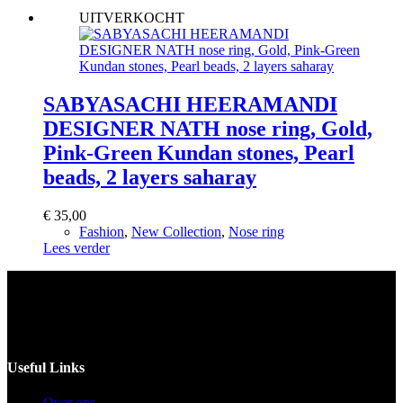
UITVERKOCHT
SABYASACHI HEERAMANDI
DESIGNER NATH nose ring, Gold,
Pink-Green Kundan stones, Pearl
beads, 2 layers saharay
€
35,00
Fashion
,
New Collection
,
Nose ring
Lees verder
Voor catering opgeven 30 dagen van te voren.
Useful Links
Over ons