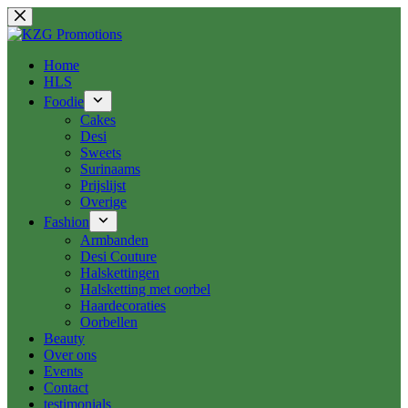
Ga
naar
de
inhoud
Home
HLS
Foodie
Cakes
Desi
Sweets
Surinaams
Prijslijst
Overige
Fashion
Armbanden
Desi Couture
Halskettingen
Halsketting met oorbel
Haardecoraties
Oorbellen
Beauty
Over ons
Events
Contact
testimonials