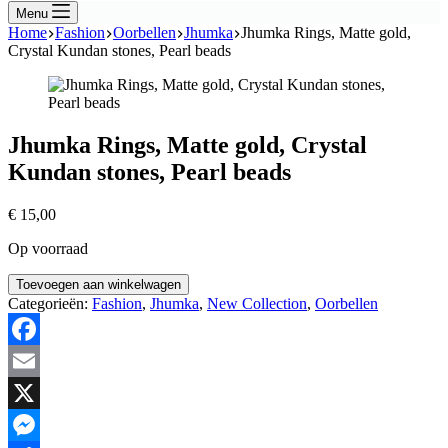
Menu
Home
Fashion
Oorbellen
Jhumka
Jhumka Rings, Matte gold,
Crystal Kundan stones, Pearl beads
Jhumka Rings, Matte gold, Crystal
Kundan stones, Pearl beads
€
15,00
Op voorraad
Jhumka
Toevoegen aan winkelwagen
Rings,
Categorieën:
Fashion
,
Jhumka
,
New Collection
,
Oorbellen
Matte
gold,
Crystal
Facebook
Kundan
stones,
Email
Pearl
X
beads
hoeveelheid