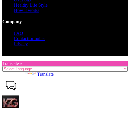
Healthy Life Style
How it works
Company
FAQ
Contactformulier
Privacy
Copyright © 2026 KZG Promotion
Translate »
Powered by
Translate
Welkom, waar kunnen wij u mee van dienst zijn? Wij reageren