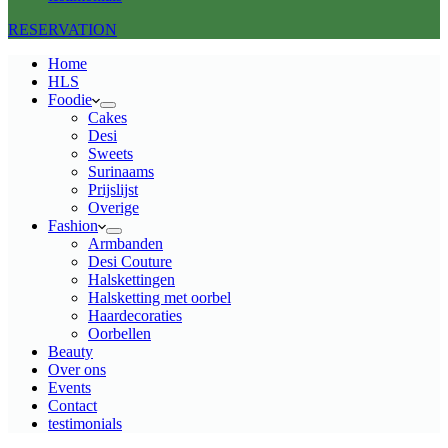
RESERVATION
Home
HLS
Foodie
Cakes
Desi
Sweets
Surinaams
Prijslijst
Overige
Fashion
Armbanden
Desi Couture
Halskettingen
Halsketting met oorbel
Haardecoraties
Oorbellen
Beauty
Over ons
Events
Contact
testimonials