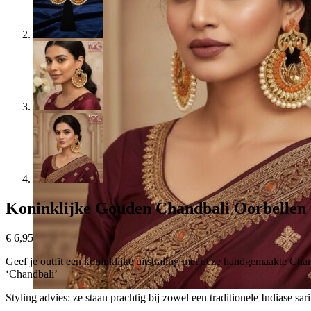
Koninklijke Gouden Chandbali Oorbellen 
€
6,95
Geef je outfit een koninklijke uitstraling met deze handgemaakte Ch
‘Chandbali’
Styling advies: ze staan prachtig bij zowel een traditionele Indiase sar