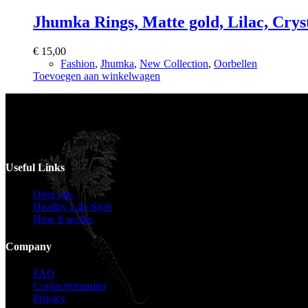
Jhumka Rings, Matte gold, Lilac, Crys
€
15,00
Fashion
,
Jhumka
,
New Collection
,
Oorbellen
Toevoegen aan winkelwagen
Voor catering opgeven 30 dagen van te voren.
Useful Links
Over ons
Healthy Life Style
How it works
Company
FAQ
Contactformulier
Privacy