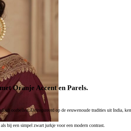
met Oranje Accent en Parels.
andbali oorbellen. Geïnspireerd op de eeuwenoude tradities uit India, 
i als bij een simpel zwart jurkje voor een modern contrast.