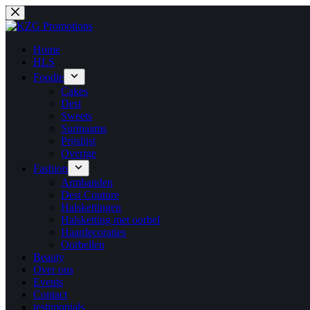
Ga
naar
de
inhoud
Home
HLS
Foodie
Cakes
Desi
Sweets
Surinaams
Prijslijst
Overige
Fashion
Armbanden
Desi Couture
Halskettingen
Halsketting met oorbel
Haardecoraties
Oorbellen
Beauty
Over ons
Events
Contact
testimonials