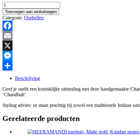
Koninklijke
Gouden
Toevoegen aan winkelwagen
Chandbali
Categorie:
Oorbellen
Oorbellen
met
Oranje
Facebook
Accent
en
Email
Parels.
hoeveelheid
X
Messenger
Delen
Beschrijving
Geef je outfit een koninklijke uitstraling met deze handgemaakte Ch
‘Chandbali’
Styling advies: ze staan prachtig bij zowel een traditionele Indiase sar
Gerelateerde producten