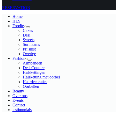
RESERVATION
Home
HLS
Foodie
Cakes
Desi
Sweets
Surinaams
Prijslijst
Overige
Fashion
Armbanden
Desi Couture
Halskettingen
Halsketting met oorbel
Haardecoraties
Oorbellen
Beauty
Over ons
Events
Contact
testimonials