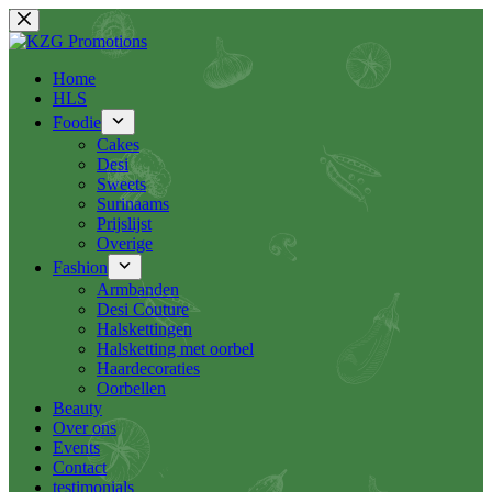
Ga
naar
de
inhoud
Home
HLS
Foodie
Cakes
Desi
Sweets
Surinaams
Prijslijst
Overige
Fashion
Armbanden
Desi Couture
Halskettingen
Halsketting met oorbel
Haardecoraties
Oorbellen
Beauty
Over ons
Events
Contact
testimonials