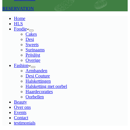
RESERVATION
Home
HLS
Foodie
Cakes
Desi
Sweets
Surinaams
Prijslijst
Overige
Fashion
Armbanden
Desi Couture
Halskettingen
Halsketting met oorbel
Haardecoraties
Oorbellen
Beauty
Over ons
Events
Contact
testimonials