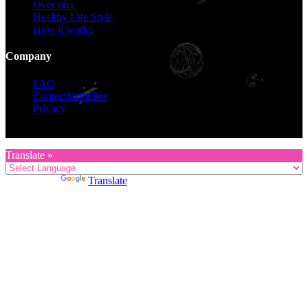
Over ons
Healthy Life Style
How it works
Company
FAQ
Contactformulier
Privacy
Copyright © 2026 KZG Promotion
Translate »
Powered by
Translate