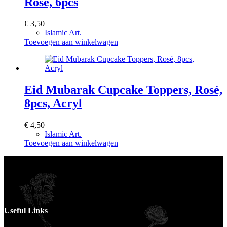
Rosé, 6pcs
€
3,50
Islamic Art.
Toevoegen aan winkelwagen
Eid Mubarak Cupcake Toppers, Rosé,
8pcs, Acryl
€
4,50
Islamic Art.
Toevoegen aan winkelwagen
Voor catering opgeven 30 dagen van te voren.
Useful Links