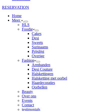
RESERVATION
Home
Meer
HLS
Foodie
Cakes
Desi
Sweets
Surinaams
Prijslijst
Overige
Fashion
Armbanden
Desi Couture
Halskettingen
Halsketting met oorbel
Haardecoraties
Oorbellen
Beauty
Over ons
Events
Contact
testimonials