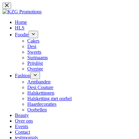
Ga
naar
de
inhoud
Home
HLS
Foodie
Cakes
Desi
Sweets
Surinaams
Prijslijst
Overige
Fashion
Armbanden
Desi Couture
Halskettingen
Halsketting met oorbel
Haardecoraties
Oorbellen
Beauty
Over ons
Events
Contact
testimonials