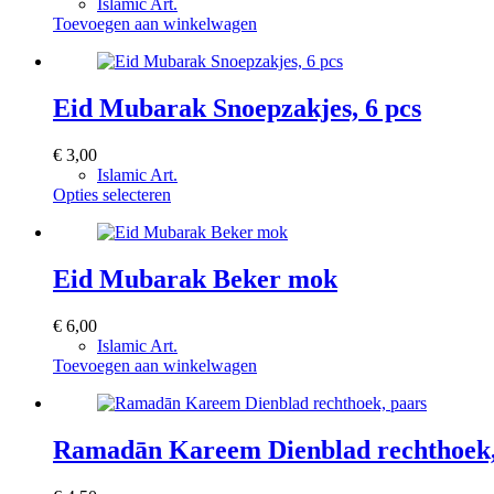
Islamic Art.
Toevoegen aan winkelwagen
Eid Mubarak Snoepzakjes, 6 pcs
€
3,00
Islamic Art.
Dit
Opties selecteren
product
heeft
meerdere
variaties.
Eid Mubarak Beker mok
Deze
optie
€
6,00
kan
Islamic Art.
gekozen
Toevoegen aan winkelwagen
worden
op
de
productpagina
Ramadān Kareem Dienblad rechthoek,