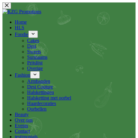
Ga
naar
de
inhoud
Home
HLS
Foodie
Cakes
Desi
Sweets
Surinaams
Prijslijst
Overige
Fashion
Armbanden
Desi Couture
Halskettingen
Halsketting met oorbel
Haardecoraties
Oorbellen
Beauty
Over ons
Events
Contact
testimonials