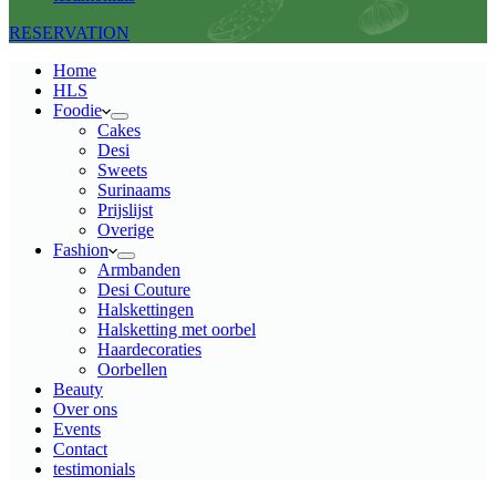
RESERVATION
Home
HLS
Foodie
Cakes
Desi
Sweets
Surinaams
Prijslijst
Overige
Fashion
Armbanden
Desi Couture
Halskettingen
Halsketting met oorbel
Haardecoraties
Oorbellen
Beauty
Over ons
Events
Contact
testimonials