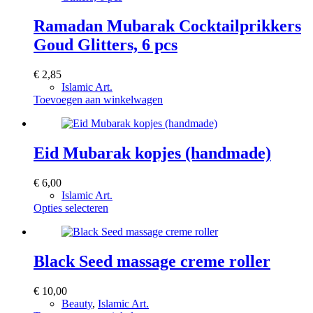
Ramadan Mubarak Cocktailprikkers
Goud Glitters, 6 pcs
€
2,85
Islamic Art.
Toevoegen aan winkelwagen
Eid Mubarak kopjes (handmade)
€
6,00
Islamic Art.
Dit
Opties selecteren
product
heeft
meerdere
variaties.
Black Seed massage creme roller
Deze
optie
€
10,00
kan
Beauty
,
Islamic Art.
gekozen