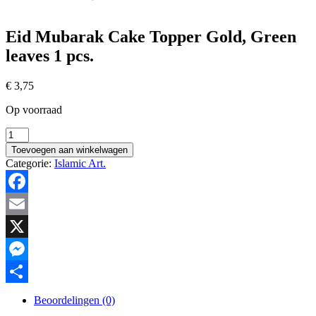
Eid Mubarak Cake Topper Gold, Green
leaves 1 pcs.
€
3,75
Op voorraad
Eid
Mubarak
Toevoegen aan winkelwagen
Cake
Categorie:
Islamic Art.
Topper
Gold,
Green
Facebook
leaves
1
Email
pcs.
hoeveelheid
X
Messenger
Delen
Beoordelingen (0)