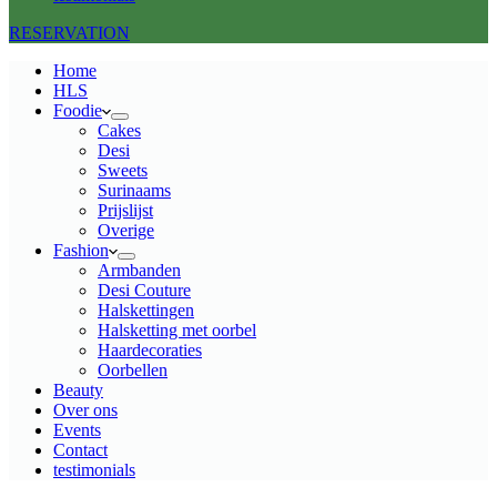
RESERVATION
Home
HLS
Foodie
Cakes
Desi
Sweets
Surinaams
Prijslijst
Overige
Fashion
Armbanden
Desi Couture
Halskettingen
Halsketting met oorbel
Haardecoraties
Oorbellen
Beauty
Over ons
Events
Contact
testimonials