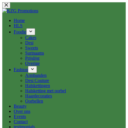
Ga
naar
de
inhoud
Home
HLS
Foodie
Cakes
Desi
Sweets
Surinaams
Prijslijst
Overige
Fashion
Armbanden
Desi Couture
Halskettingen
Halsketting met oorbel
Haardecoraties
Oorbellen
Beauty
Over ons
Events
Contact
testimonials