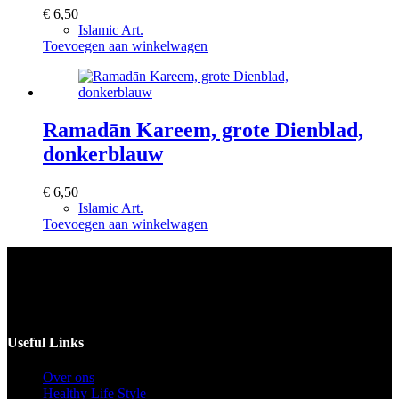
€
6,50
Islamic Art.
Toevoegen aan winkelwagen
Ramadān Kareem, grote Dienblad,
donkerblauw
€
6,50
Islamic Art.
Toevoegen aan winkelwagen
Voor catering opgeven 30 dagen van te voren.
Useful Links
Over ons
Healthy Life Style