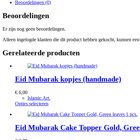
Beoordelingen (0)
Beoordelingen
Er zijn nog geen beoordelingen.
Alleen ingelogde klanten die dit product hebben gekocht, kunnen een 
Gerelateerde producten
Eid Mubarak kopjes (handmade)
€
6,00
Islamic Art.
Dit
Opties selecteren
product
heeft
meerdere
variaties.
Eid Mubarak Cake Topper Gold, Green 
Deze
optie