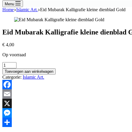
Menu
Home
Islamic Art.
Eid Mubarak Kalligrafie kleine dienblad Gold
Eid Mubarak Kalligrafie kleine dienblad 
€
4,00
Op voorraad
Eid
Mubarak
Toevoegen aan winkelwagen
Kalligrafie
Categorie:
Islamic Art.
kleine
dienblad
Gold
Facebook
hoeveelheid
Email
X
Messenger
Delen