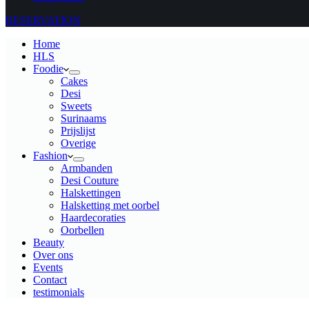
RESERVATION
Home
HLS
Foodie
Cakes
Desi
Sweets
Surinaams
Prijslijst
Overige
Fashion
Armbanden
Desi Couture
Halskettingen
Halsketting met oorbel
Haardecoraties
Oorbellen
Beauty
Over ons
Events
Contact
testimonials