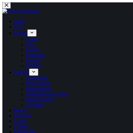
Ga
naar
de
inhoud
Home
HLS
Foodie
Cakes
Desi
Sweets
Surinaams
Prijslijst
Overige
Fashion
Armbanden
Desi Couture
Halskettingen
Halsketting met oorbel
Haardecoraties
Oorbellen
Beauty
Over ons
Events
Contact
testimonials