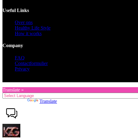
Useful Links
Over ons
Healthy Life Style
How it works
Company
FAQ
Contactformulier
Privacy
Copyright © 2026 KZG Promotion
Translate »
Powered by
Translate