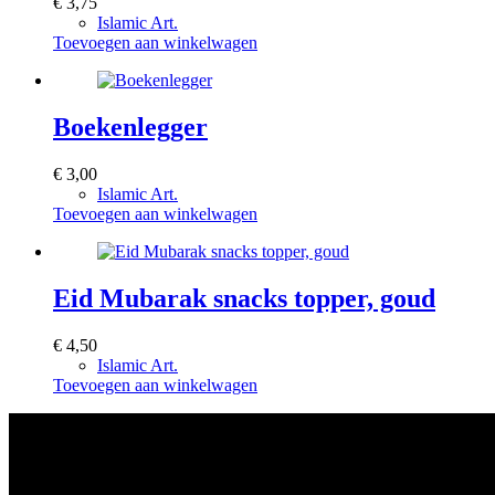
€
3,75
kan
Islamic Art.
gekozen
Toevoegen aan winkelwagen
worden
op
de
productpagina
Boekenlegger
€
3,00
Islamic Art.
Toevoegen aan winkelwagen
Eid Mubarak snacks topper, goud
€
4,50
Islamic Art.
Toevoegen aan winkelwagen
Voor catering opgeven 30 dagen van te voren.