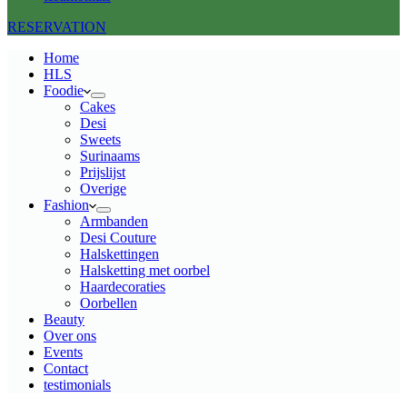
RESERVATION
Home
HLS
Foodie
Cakes
Desi
Sweets
Surinaams
Prijslijst
Overige
Fashion
Armbanden
Desi Couture
Halskettingen
Halsketting met oorbel
Haardecoraties
Oorbellen
Beauty
Over ons
Events
Contact
testimonials