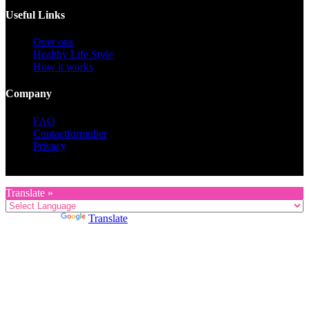
Useful Links
Over ons
Healthy Life Style
How it works
Company
FAQ
Contactformulier
Privacy
Copyright © 2026 KZG Promotion
Translate »
Powered by
Translate