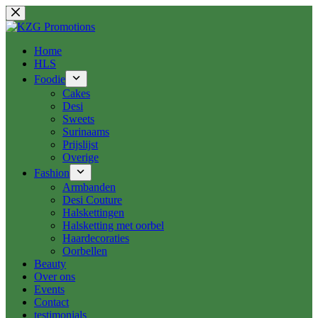
Ga
naar
de
inhoud
Home
HLS
Foodie
Cakes
Desi
Sweets
Surinaams
Prijslijst
Overige
Fashion
Armbanden
Desi Couture
Halskettingen
Halsketting met oorbel
Haardecoraties
Oorbellen
Beauty
Over ons
Events
Contact
testimonials