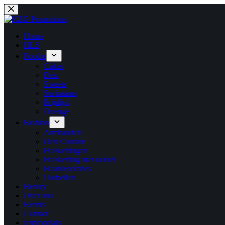
Ga
naar
de
inhoud
Home
HLS
Foodie
Cakes
Desi
Sweets
Surinaams
Prijslijst
Overige
Fashion
Armbanden
Desi Couture
Halskettingen
Halsketting met oorbel
Haardecoraties
Oorbellen
Beauty
Over ons
Events
Contact
testimonials