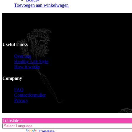
Toevoegen aan winkelwagen
Voor catering opgeven 30 dagen van te voren.
Useful Links
Over ons
Healthy Life Style
How it works
Company
FAQ
Contactformulier
Privacy
Copyright © 2026 KZG Promotion
Translate »
Powered by
Translate