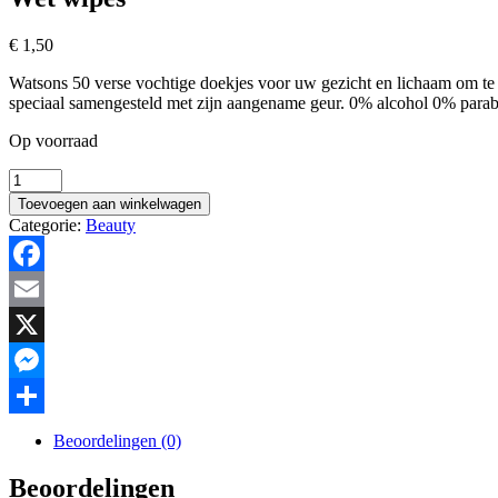
€
1,50
Watsons 50 verse vochtige doekjes voor uw gezicht en lichaam om te r
speciaal samengesteld met zijn aangename geur. 0% alcohol 0% para
Op voorraad
Wet
wipes
Toevoegen aan winkelwagen
hoeveelheid
Categorie:
Beauty
Facebook
Email
X
Messenger
Delen
Beoordelingen (0)
Beoordelingen