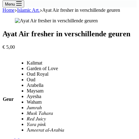
Menu
Home
Islamic Art.
Ayat Air fresher in verschillende geuren
Ayat Air fresher in verschillende geuren
€
5,00
Kalimat
Garden of Love
Oud Royal
Oud
Arabella
Maysam
Ayesha
Geur
Waham
𝐽𝑢𝑚𝑟𝑎ℎ
𝑀𝑢𝑠𝑘 𝑇𝑎ℎ𝑎𝑟𝑎
𝑅𝑒𝑑 𝐽𝑢𝑖𝑐𝑦
𝑌𝑎𝑟𝑎 𝑝𝑖𝑛𝑘
A𝑚𝑒𝑒𝑟𝑎𝑡 𝑎𝑙-𝐴𝑟𝑎𝑏𝑖𝑎