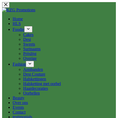
Ga
naar
de
inhoud
Home
HLS
Foodie
Cakes
Desi
Sweets
Surinaams
Prijslijst
Overige
Fashion
Armbanden
Desi Couture
Halskettingen
Halsketting met oorbel
Haardecoraties
Oorbellen
Beauty
Over ons
Events
Contact
testimonials