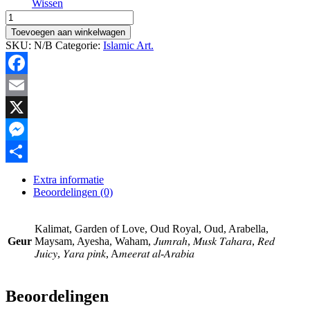
Wissen
Ayat
Air
Toevoegen aan winkelwagen
fresher
SKU:
N/B
Categorie:
Islamic Art.
in
verschillende
geuren
Facebook
hoeveelheid
Email
X
Messenger
Delen
Extra informatie
Beoordelingen (0)
Kalimat, Garden of Love, Oud Royal, Oud, Arabella,
Geur
Maysam, Ayesha, Waham, 𝐽𝑢𝑚𝑟𝑎ℎ, 𝑀𝑢𝑠𝑘 𝑇𝑎ℎ𝑎𝑟𝑎, 𝑅𝑒𝑑
𝐽𝑢𝑖𝑐𝑦, 𝑌𝑎𝑟𝑎 𝑝𝑖𝑛𝑘, A𝑚𝑒𝑒𝑟𝑎𝑡 𝑎𝑙-𝐴𝑟𝑎𝑏𝑖𝑎
Beoordelingen