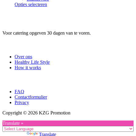
Dit
Opties selecteren
product
heeft
meerdere
variaties.
Deze
Voor catering opgeven 30 dagen van te voren.
optie
kan
Useful Links
gekozen
worden
Over ons
op
Healthy Life Style
de
How it works
productpagina
Company
FAQ
Contactformulier
Privacy
Copyright © 2026 KZG Promotion
Translate »
Powered by
Translate