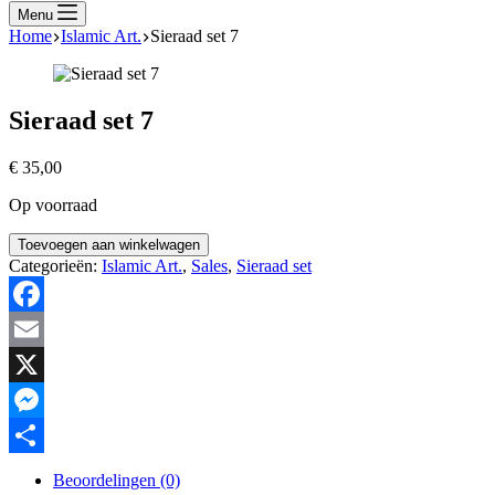
Menu
Home
Islamic Art.
Sieraad set 7
Sieraad set 7
€
35,00
Op voorraad
Sieraad
Toevoegen aan winkelwagen
set
Categorieën:
Islamic Art.
,
Sales
,
Sieraad set
7
hoeveelheid
Facebook
Email
X
Messenger
Delen
Beoordelingen (0)