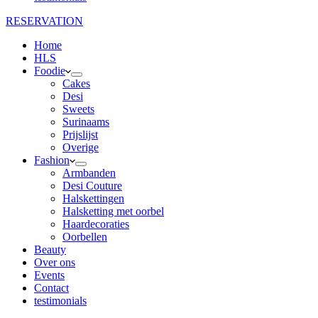
RESERVATION
Home
HLS
Foodie
Cakes
Desi
Sweets
Surinaams
Prijslijst
Overige
Fashion
Armbanden
Desi Couture
Halskettingen
Halsketting met oorbel
Haardecoraties
Oorbellen
Beauty
Over ons
Events
Contact
testimonials