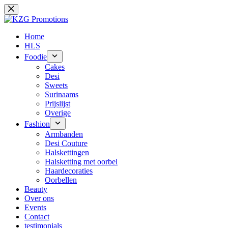
Ga
naar
de
inhoud
Home
HLS
Foodie
Cakes
Desi
Sweets
Surinaams
Prijslijst
Overige
Fashion
Armbanden
Desi Couture
Halskettingen
Halsketting met oorbel
Haardecoraties
Oorbellen
Beauty
Over ons
Events
Contact
testimonials