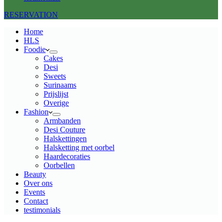
RESERVATION
Home
HLS
Foodie
Cakes
Desi
Sweets
Surinaams
Prijslijst
Overige
Fashion
Armbanden
Desi Couture
Halskettingen
Halsketting met oorbel
Haardecoraties
Oorbellen
Beauty
Over ons
Events
Contact
testimonials