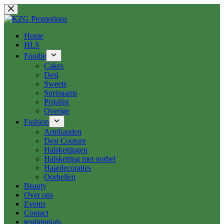
Ga
naar
de
inhoud
Home
HLS
Foodie
Cakes
Desi
Sweets
Surinaams
Prijslijst
Overige
Fashion
Armbanden
Desi Couture
Halskettingen
Halsketting met oorbel
Haardecoraties
Oorbellen
Beauty
Over ons
Events
Contact
testimonials