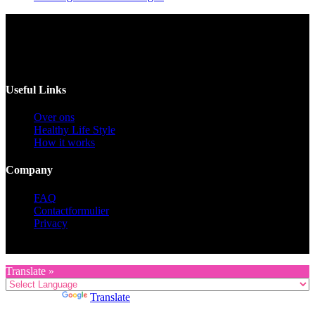
Voor catering opgeven 30 dagen van te voren.
Useful Links
Over ons
Healthy Life Style
How it works
Company
FAQ
Contactformulier
Privacy
Copyright © 2026 KZG Promotion
Translate »
Powered by
Translate