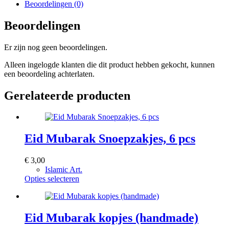
Beoordelingen (0)
Beoordelingen
Er zijn nog geen beoordelingen.
Alleen ingelogde klanten die dit product hebben gekocht, kunnen
een beoordeling achterlaten.
Gerelateerde producten
Eid Mubarak Snoepzakjes, 6 pcs
€
3,00
Islamic Art.
Dit
Opties selecteren
product
heeft
meerdere
variaties.
Eid Mubarak kopjes (handmade)
Deze