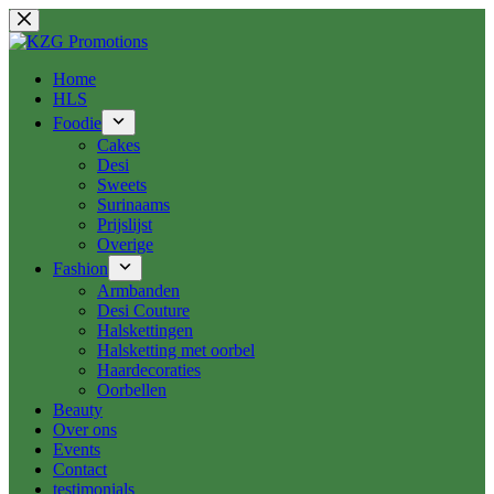
Ga
naar
de
inhoud
Home
HLS
Foodie
Cakes
Desi
Sweets
Surinaams
Prijslijst
Overige
Fashion
Armbanden
Desi Couture
Halskettingen
Halsketting met oorbel
Haardecoraties
Oorbellen
Beauty
Over ons
Events
Contact
testimonials