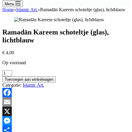
Menu
Home
Islamic Art.
Ramadān Kareem schoteltje (glas), lichtblauw
Ramadān Kareem schoteltje (glas),
lichtblauw
€
4,00
Op voorraad
Ramadān
Kareem
Toevoegen aan winkelwagen
schoteltje
Categorie:
Islamic Art.
(glas),
lichtblauw
hoeveelheid
Facebook
Email
X
Messenger