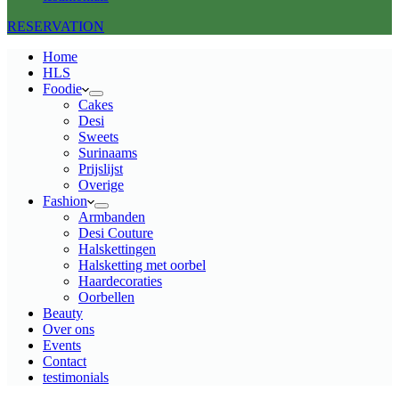
RESERVATION
Home
HLS
Foodie
Cakes
Desi
Sweets
Surinaams
Prijslijst
Overige
Fashion
Armbanden
Desi Couture
Halskettingen
Halsketting met oorbel
Haardecoraties
Oorbellen
Beauty
Over ons
Events
Contact
testimonials