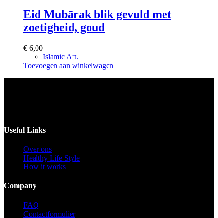
Eid Mubārak blik gevuld met
zoetigheid, goud
€
6,00
Islamic Art.
Toevoegen aan winkelwagen
Voor catering opgeven 30 dagen van te voren.
Useful Links
Over ons
Healthy Life Style
How it works
Company
FAQ
Contactformulier