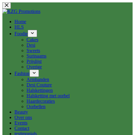
Ga
naar
de
inhoud
Home
HLS
Foodie
Cakes
Desi
Sweets
Surinaams
Prijslijst
Overige
Fashion
Armbanden
Desi Couture
Halskettingen
Halsketting met oorbel
Haardecoraties
Oorbellen
Beauty
Over ons
Events
Contact
testimonials