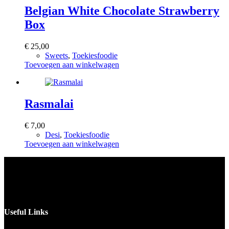
Belgian White Chocolate Strawberry
Box
€
25,00
Sweets
,
Toekiesfoodie
Toevoegen aan winkelwagen
Rasmalai
€
7,00
Desi
,
Toekiesfoodie
Toevoegen aan winkelwagen
Voor catering opgeven 30 dagen van te voren.
Useful Links