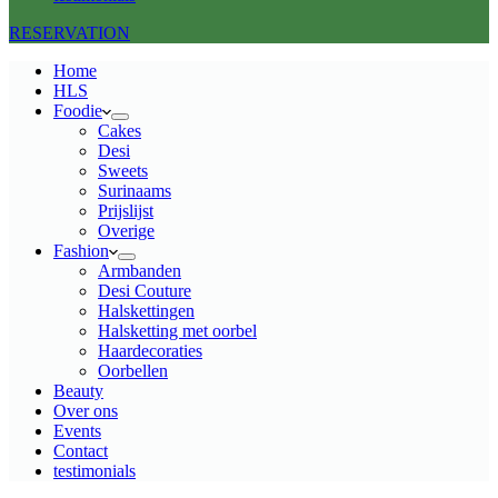
RESERVATION
Home
HLS
Foodie
Cakes
Desi
Sweets
Surinaams
Prijslijst
Overige
Fashion
Armbanden
Desi Couture
Halskettingen
Halsketting met oorbel
Haardecoraties
Oorbellen
Beauty
Over ons
Events
Contact
testimonials