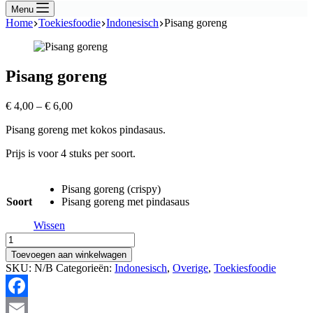
Menu
Home
Toekiesfoodie
Indonesisch
Pisang goreng
Pisang goreng
Prijsklasse:
€
4,00
–
€
6,00
€ 4,00
Pisang goreng met kokos pindasaus.
tot
€ 6,00
Prijs is voor 4 stuks per soort.
Pisang goreng (crispy)
Soort
Pisang goreng met pindasaus
Wissen
Pisang
goreng
Toevoegen aan winkelwagen
hoeveelheid
SKU:
N/B
Categorieën:
Indonesisch
,
Overige
,
Toekiesfoodie
Facebook