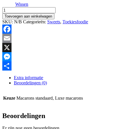
Wissen
Macarons
hoeveelheid
Toevoegen aan winkelwagen
SKU:
N/B
Categorieën:
Sweets
,
Toekiesfoodie
Facebook
Email
X
Messenger
Delen
Extra informatie
Beoordelingen (0)
Keuze
Macarons standaard, Luxe macarons
Beoordelingen
Er zijn nog geen beoordelingen.