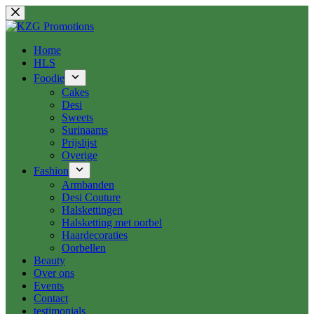
Ga
naar
de
inhoud
Home
HLS
Foodie
Cakes
Desi
Sweets
Surinaams
Prijslijst
Overige
Fashion
Armbanden
Desi Couture
Halskettingen
Halsketting met oorbel
Haardecoraties
Oorbellen
Beauty
Over ons
Events
Contact
testimonials