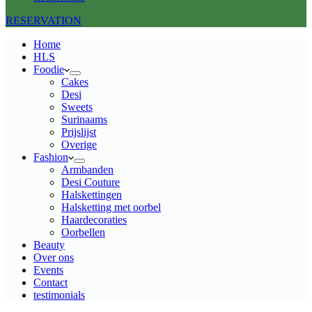
RESERVATION
Home
HLS
Foodie
Cakes
Desi
Sweets
Surinaams
Prijslijst
Overige
Fashion
Armbanden
Desi Couture
Halskettingen
Halsketting met oorbel
Haardecoraties
Oorbellen
Beauty
Over ons
Events
Contact
testimonials