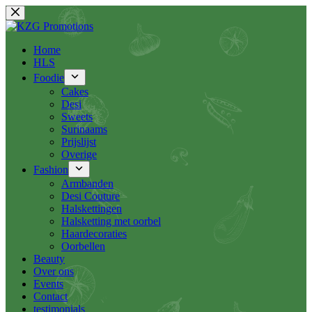
Ga
naar
de
inhoud
Home
HLS
Foodie
Cakes
Desi
Sweets
Surinaams
Prijslijst
Overige
Fashion
Armbanden
Desi Couture
Halskettingen
Halsketting met oorbel
Haardecoraties
Oorbellen
Beauty
Over ons
Events
Contact
testimonials