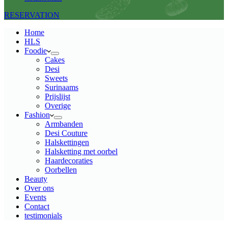
RESERVATION
Home
HLS
Foodie
Cakes
Desi
Sweets
Surinaams
Prijslijst
Overige
Fashion
Armbanden
Desi Couture
Halskettingen
Halsketting met oorbel
Haardecoraties
Oorbellen
Beauty
Over ons
Events
Contact
testimonials