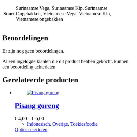
Surinaamse Vega, Surinaamse Kip, Surinaamse
Soort
Ongebakken, Vietnamese Vega, Vietnamese Kip,
Vietnamese ongebakken
Beoordelingen
Er zijn nog geen beoordelingen.
Alleen ingelogde klanten die dit product hebben gekocht, kunnen
een beoordeling achterlaten.
Gerelateerde producten
Pisang goreng
Prijsklasse:
€
4,00
–
€
6,00
€ 4,00
Indonesisch
,
Overige
,
Toekiesfoodie
tot
Dit
Opties selecteren
€ 6,00
product