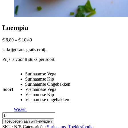
Loempia
Prijsklasse:
€
6,80
–
€
10,40
€ 6,80
U krijgt saus gratis erbij.
tot
€ 10,40
Prijs is voor 8 stuks per soort.
Surinaamse Vega
Surinaamse Kip
Surinaamse Ongebakken
Soort
Vietnamese Vega
Vietnamese Kip
Vietnamese ongebakken
Wissen
Loempia
hoeveelheid
Toevoegen aan winkelwagen
SKU:
N/B
Categorieën:
Surinaams
,
Toekiesfoodie