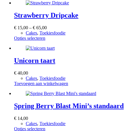
heeft
meerdere
variaties.
Strawberry Dripcake
Deze
optie
Prijsklasse:
€
15,00
–
€
65,00
kan
€ 15,00
Cakes
,
Toekiesfoodie
gekozen
Dit
tot
Opties selecteren
worden
product
€ 65,00
op
heeft
de
meerdere
productpagina
variaties.
Unicorn taart
Deze
optie
€
40,00
kan
Cakes
,
Toekiesfoodie
gekozen
Toevoegen aan winkelwagen
worden
op
de
productpagina
Spring Berry Blast Mini’s standaard
€
14,00
Cakes
,
Toekiesfoodie
Dit
Opties selecteren