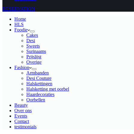
RESERVATION
Home
HLS
Foodie
Cakes
Desi
Sweets
Surinaams
Prijslijst
Overige
Fashion
Armbanden
Desi Couture
Halskettingen
Halsketting met oorbel
Haardecoraties
Oorbellen
Beauty
Over ons
Events
Contact
testimonials