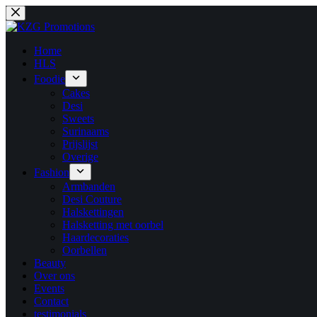
Ga
naar
de
inhoud
Home
HLS
Foodie
Cakes
Desi
Sweets
Surinaams
Prijslijst
Overige
Fashion
Armbanden
Desi Couture
Halskettingen
Halsketting met oorbel
Haardecoraties
Oorbellen
Beauty
Over ons
Events
Contact
testimonials