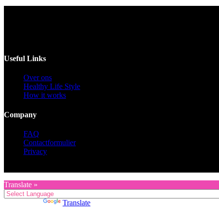
Delen
Voor catering opgeven 30 dagen van te voren.
Useful Links
Over ons
Healthy Life Style
How it works
Company
FAQ
Contactformulier
Privacy
Copyright © 2026 KZG Promotion
Translate »
Powered by
Translate