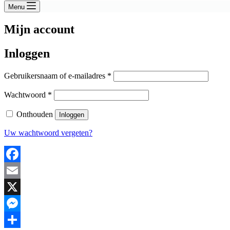
Menu
Mijn account
Inloggen
Vereist
Gebruikersnaam of e-mailadres
*
Vereist
Wachtwoord
*
Onthouden
Inloggen
Uw wachtwoord vergeten?
Facebook
Email
X
Messenger